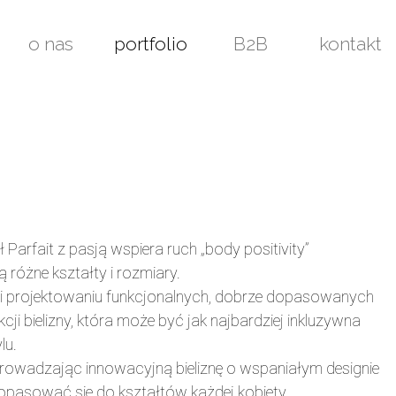
o nas
portfolio
B2B
kontakt
arfait z pasją wspiera ruch „body positivity”
 różne kształty i rozmiary.
i projektowaniu funkcjonalnych, dobrze dopasowanych
cji bielizny, która może być jak najbardziej inkluzywna
lu.
owadzając innowacyjną bieliznę o wspaniałym designie
dopasować się do kształtów każdej kobiety.