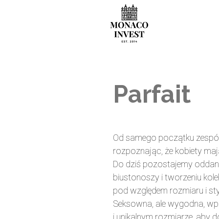
Parfait
Od samego początku zespół P
rozpoznając, że kobiety mają
Do dziś pozostajemy oddan
biustonoszy i tworzeniu kolek
pod względem rozmiaru i sty
Seksowna, ale wygodna, wpr
i unikalnym rozmiarze, aby 